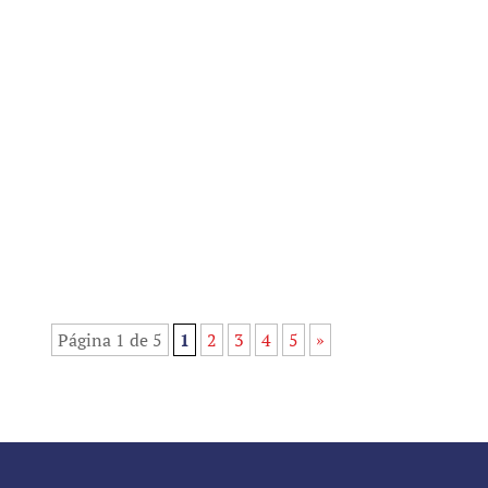
¿Qué significa ser una persona
incapacitada? Una persona incapacitada es
aquella que, por causas físicas o psíquicas,
no puede gestionar sus propios asuntos o
tomar decisiones legales de manera
autónoma. La incapacidad puede ser
declarada judicialmente, tras un...
Página 1 de 5
1
2
3
4
5
»