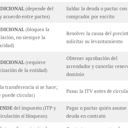
DICIONAL
(depende del
Saldar la deuda o pactar con
 y acuerdo entre partes)
comprador por escrito
DICIONAL
(bloquea la
Resolver la causa del precin
ulación, no siempre la
solicitar su levantamiento
laridad)
Obtener aprobación del
DICIONAL
(requiere
arrendador y cancelar reser
rización de la entidad)
dominio
la transferencia sí se hace;
Pasar la ITV antes de circul
e puede circular)
ENDE
del impuesto (ITP y
Pagar o pactar quién asume 
iculación sí bloquean)
deuda en contrato