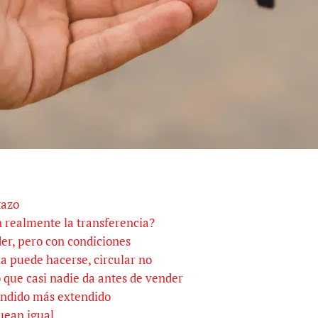
tazo
 realmente la transferencia?
er, pero con condiciones
ia puede hacerse, circular no
o que casi nadie da antes de vender
tendido más extendido
uean igual