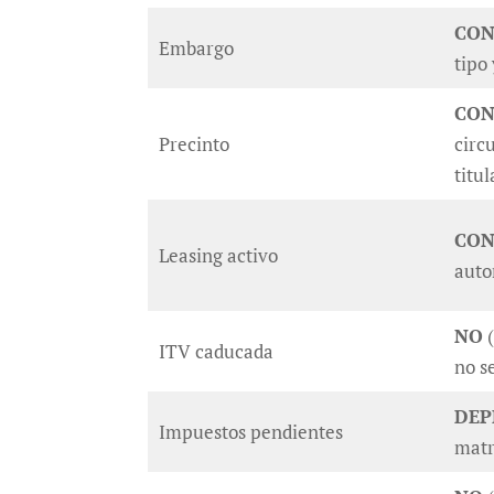
CON
Embargo
tipo
CON
Precinto
circ
titu
CON
Leasing activo
auto
NO
(
ITV caducada
no s
DEP
Impuestos pendientes
matr