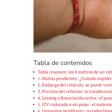
Tabla de contenidos
Tabla resumen: los 8 motivos de un vis
1. Multas pendientes: ¿Cuándo impiden
2. Embargo del vehículo: se puede vend
3. Precinto del vehículo: la transferenc
4. Leasing o financiación activa: el pas
5. ITV caducada o sin pasar: el malen
6. Impuestos pendientes: no todos bloq