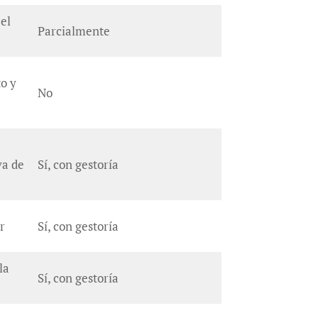
 el
Parcialmente
to y
No
va de
Sí, con gestoría
ar
Sí, con gestoría
la
Sí, con gestoría