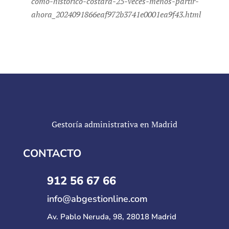
como-historico-costara-25-veces-menos-partir-
ahora_2024091866eaf972b3741e0001ea9f43.html
Gestoría administrativa en Madrid
CONTACTO
912 56 67 66
info@abgestionline.com
Av. Pablo Neruda, 98, 28018 Madrid